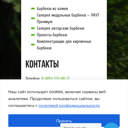
Барбекю из камня
Галерея модульных барбекю — РАУТ
Премиум
Галерея авторских барбекю
Проекты барбекю
Комплектующие для кирпичных
барбекю
Контакты
Телефон:
8 (495) 532-48-72
E-mail:
goodbbq@yandex.ru
Наш сайт использует cookies, включая сервисы веб-
Схема проезда
Мы в социальных сетях:
аналитики. Продолжая пользоваться сайтом, вы
соглашаетесь с
политикой конфиденциальности
©2000-2026 Компания «Хорошие барбекю»
Принять
Разработка сайта:
Студия «Вебстарт»