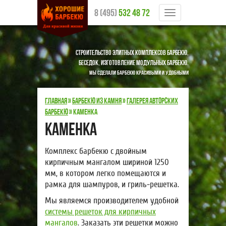
8 (495)
532 48 72
Меню
Строительство элитных комплексов барбекю,
беседок, изготовление модульных барбекю.
Мы сделали барбекю красивыми и удобными
Главная
»
Барбекю из камня
»
Галерея авторских
барбекю
»
Каменка
Каменка
Комплекс барбекю с двойным
кирпичным мангалом шириной 1250
мм, в котором легко помещаются и
рамка для шампуров, и гриль-решетка.
Мы являемся производителем удобной
системы решеток для кирпичных
мангалов
. Заказать эти решетки можно