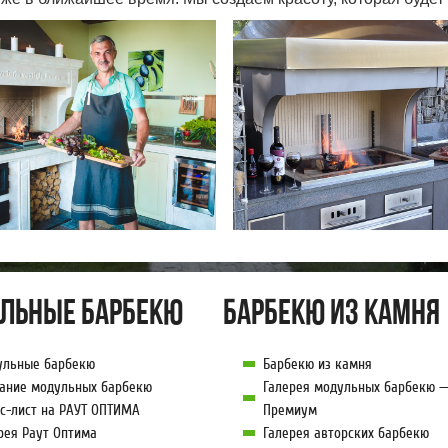
льные барбекю
Барбекю из камня
ульные барбекю
Барбекю из камня
ание модульных барбекю
Галерея модульных барбекю —
с-лист на РАУТ ОПТИМА
Премиум
рея Раут Оптима
Галерея авторских барбекю