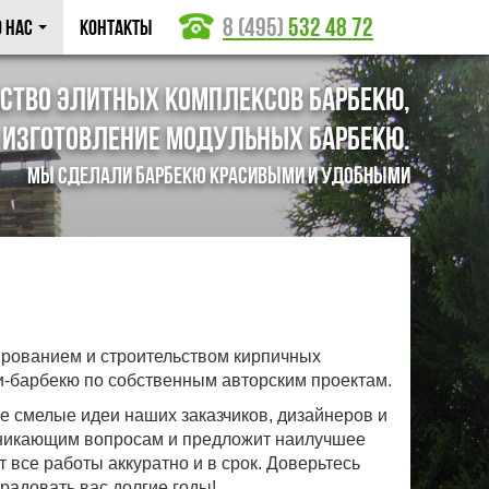
8 (495)
532 48 72
О нас
Контакты
ство элитных комплексов барбекю,
 изготовление модульных барбекю.
Мы сделали барбекю красивыми и удобными
рованием и строительством кирпичных
и-барбекю по собственным авторским проектам.
 смелые идеи наших заказчиков, дизайнеров и
зникающим вопросам и предложит наилучшее
все работы аккуратно и в срок. Доверьтесь
радовать вас долгие годы!