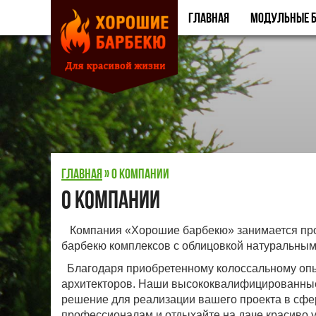
Главная
Модульные б
Главная
»
О компании
О компании
Компания «Хорошие барбекю» занимается прои
барбекю комплексов с облицовкой натуральным
Благодаря приобретенному колоссальному опы
архитекторов. Наши высококвалифицир
ованные
решение для реализации вашего проекта в сфер
профессионалам и отдыхайте на даче красиво у