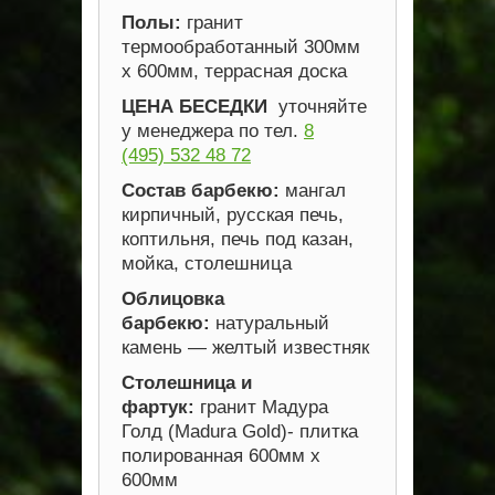
Полы:
гранит
термообработанный 300мм
х 600мм, террасная доска
ЦЕНА БЕСЕДКИ
уточняйте
у менеджера по тел.
8
(495) 532 48 72
Состав барбекю:
мангал
кирпичный, русская печь,
коптильня, печь под казан,
мойка, столешница
Облицовка
барбекю:
натуральный
камень — желтый известняк
Столешница и
фартук:
гранит Мадура
Голд (Madura Gold)- плитка
полированная 600мм х
600мм