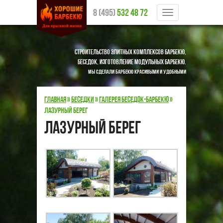
8 (495)
532 48 72
Меню
Строительство элитных комплексов барбекю,
беседок, изготовление модульных барбекю.
Мы сделали барбекю красивыми и удобными
Главная
»
Беседки
»
Галерея беседок-барбекю
»
Лазурный берег
Лазурный берег