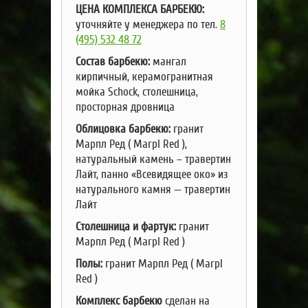
ЦЕНА КОМПЛЕКСА БАРБЕКЮ:
уточняйте у менеджера по тел.
8
(495) 532 48 72
Состав барбекю:
мангал
кирпичный, керамогранитная
мойка Schock, столешница,
просторная дровница
Облицовка барбекю:
гранит
Mарпл Ред ( Marpl Red ),
натуральный камень – травертин
Лайт, панно «Всевидящее око» из
натурального камня — травертин
Лайт
Столешница и фартук:
гранит
Mарпл Ред ( Marpl Red )
Полы:
гранит Mарпл Ред ( Marpl
Red )
Комплекс барбекю
сделан на