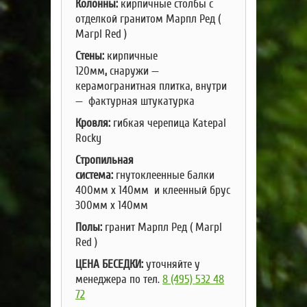
Колонны:
кирпичные столбы
с
отделкой
гранитом Mарпл Ред (
Marpl Red )
Стены:
кирпичные
120мм
,
cнаружи —
керамогранитная плитка, внутри
— фактурная штукатурка
Кровля:
гибкая черепица Katepal
Rocky
Стропильная
система:
гнутоклеенные балки
400мм х 140мм и клеенный брус
300мм х 140мм
Полы:
гранит Mарпл Ред ( Marpl
Red )
ЦЕНА БЕСЕДКИ:
уточняйте у
менеджера по тел.
8 (495) 532 48
72