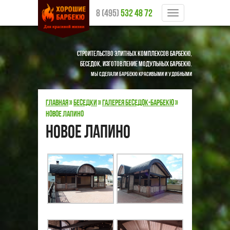
8 (495)
532 48 72
Меню
Строительство элитных комплексов барбекю,
беседок, изготовление модульных барбекю.
Мы сделали барбекю красивыми и удобными
Главная
»
Беседки
»
Галерея беседок-барбекю
»
Новое Лапино
Новое Лапино