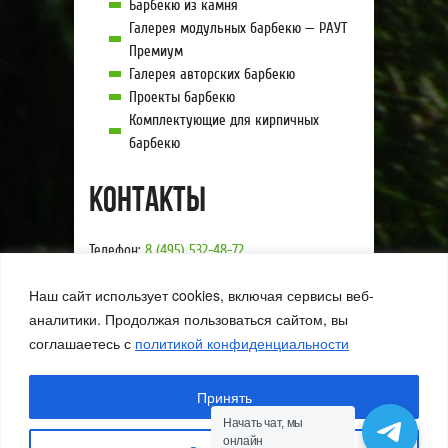
Барбекю из камня
Галерея модульных барбекю — РАУТ
Премиум
Галерея авторских барбекю
Проекты барбекю
Комплектующие для кирпичных
барбекю
Контакты
Телефон:
8 (495) 532-48-72
E-mail:
goodbbq@yandex.ru
Наш сайт использует cookies, включая сервисы веб-
Схема проезда
Мы в социальных сетях:
аналитики. Продолжая пользоваться сайтом, вы
соглашаетесь с
политикой конфиденциальности
©2000-2026 Компания «Хорошие барбекю»
Принять
Разработка сайта:
Студия «Вебстарт»
Начать чат, мы
онлайн