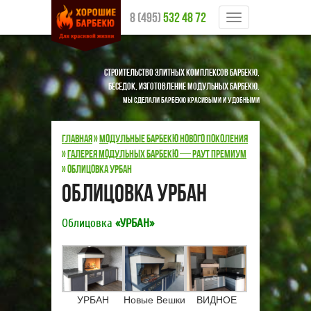
8 (495)
532 48 72
Меню
Строительство элитных комплексов барбекю,
беседок, изготовление модульных барбекю.
Мы сделали барбекю красивыми и удобными
Главная
»
Модульные барбекю нового поколения
»
Галерея модульных барбекю — РАУТ Премиум
»
Облицовка УРБАН
Облицовка УРБАН
Облицовка
«УРБАН»
УРБАН
Новые Вешки
ВИДНОЕ