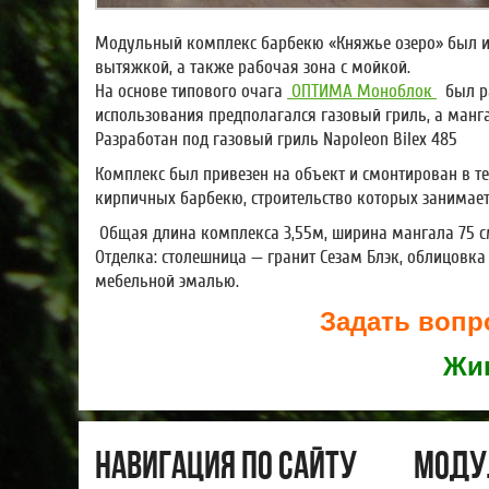
Модульный комплекс барбекю «Княжье озеро» был изг
вытяжкой, а также рабочая зона с мойкой.
На основе типового очага
ОПТИМА Моноблок
был ра
использования предполагался газовый гриль, а манга
Разработан под газовый гриль Napoleon Bilex 485
Комплекс был привезен на объект и смонтирован в т
кирпичных барбекю, строительство которых занимает
Общая длина комплекса 3,55м, ширина мангала 75 
Отделка: столешница — гранит Сезам Блэк, облицов
мебельной эмалью.
Задать вопро
Жив
Навигация по сайту
Моду