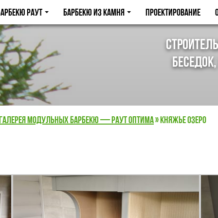
арбекю Раут
Барбекю из камня
Проектирование
Строитель
беседок,
Галерея модульных барбекю — Раут Оптима
»
Княжье Озеро