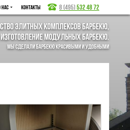
8 (495)
532 48 72
О нас
Контакты
ство элитных комплексов барбекю,
 изготовление модульных барбекю.
Мы сделали барбекю красивыми и удобными